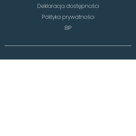
Deklaracja dostępności
Polityka prywatności
BIP
paryz@orpeg.gov.pl
0983336588
11-15 Rue Lamandé, 75017, Paryż, Francja